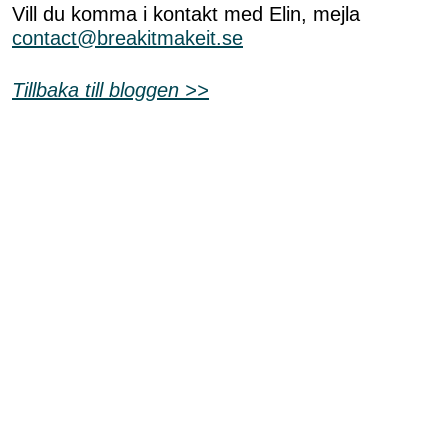
Shop
Vill du komma i kontakt med Elin, mejla
contact@breakitmakeit.se
Hem & Trädgård
Tillbaka till bloggen >>
Underhållning
Om Oss