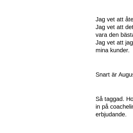
Jag vet att åt
Jag vet att de
vara den bästa
Jag vet att ja
mina kunder.
Snart är Augus
Så taggad. Ho
in på coacheli
erbjudande.