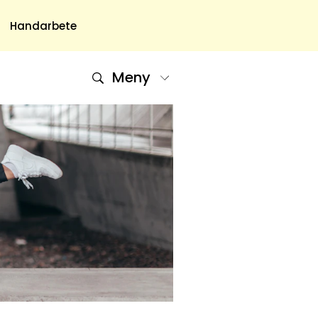
Handarbete
Meny
Om Oss
Om Oss & Kontakt
Tidningar Hos Allas.se
Nyhetsbrev
Om Cookies
Integritetspolicy
Skapa Konto
Hantera Preferenser