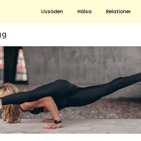
Livsöden
Hälsa
Relationer
gg
Hem & Trädgård
Underhållning
Trädgård
Nöje
Hushåll
TV
Ekonomi
Horoskop
Mat & Dryck
Quiz
Loppis & Antikt
DIY - Gör Det Själv