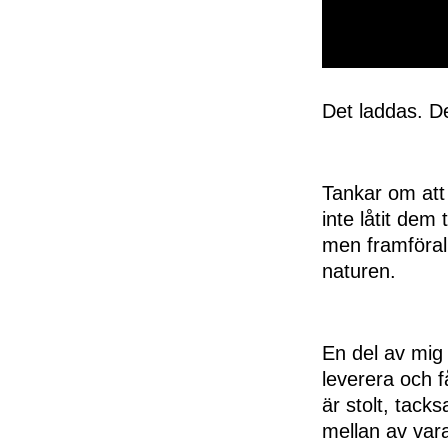
0
seconds
of
Det laddas. De
50
seconds
Volume
0%
Tankar om att 
inte låtit dem 
men framförall
naturen.
En del av mig 
leverera och f
är stolt, tack
mellan av var