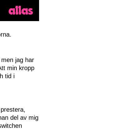
orna.
, men jag har
 Att min kropp
 tid i
 prestera,
nan del av mig
 switchen