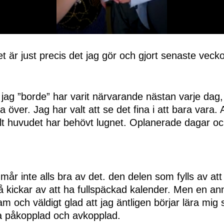
t är just precis det jag gör och gjort senaste veck
jag ”borde” har varit närvarande nästan varje dag
ta över. Jag har valt att se det fina i att bara vara.
t huvudet har behövt lugnet. Oplanerade dagar och
mår inte alls bra av det. den delen som fylls av att
å kickar av att ha fullspäckad kalender. Men en an
sam och väldigt glad att jag äntligen börjar lära mig
a påkopplad och avkopplad.