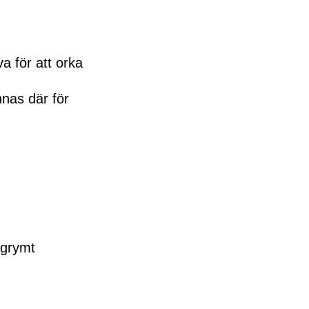
va för att orka
nnas där för
t grymt