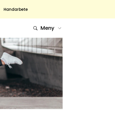
Handarbete
Meny
Om Oss
Om Oss & Kontakt
Tidningar Hos Allas.se
Nyhetsbrev
Om Cookies
Integritetspolicy
Skapa Konto
Hantera Preferenser