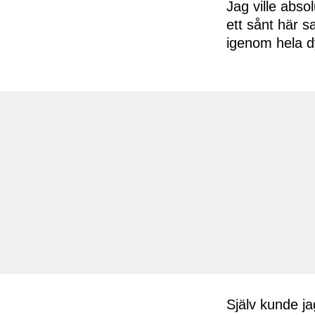
Jag ville abso
ett sånt här s
igenom hela d
Själv kunde jag