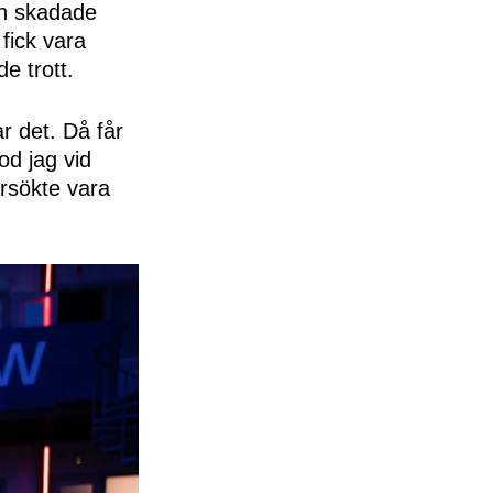
min skadade
fick vara
e trott.
r det. Då får
od jag vid
örsökte vara