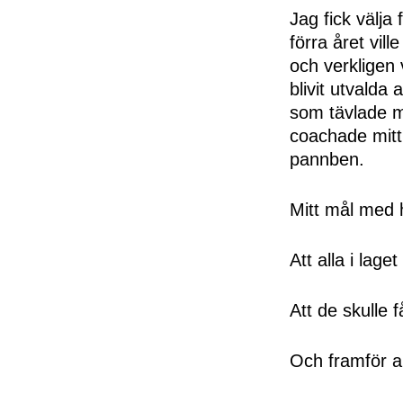
Jag fick välja 
förra året vil
och verkligen 
blivit utvalda
som tävlade m
coachade mitt
pannben.
Mitt mål med h
Att alla i lage
Att de skulle 
Och framför al