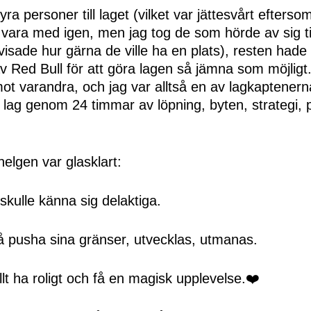
fyra personer till laget (vilket var jättesvårt eftersom
le vara med igen, men jag tog de som hörde av sig til
visade hur gärna de ville ha en plats), resten hade
 av Red Bull för att göra lagen så jämna som möjligt.
ot varandra, och jag var alltså en av lagkaptener
 lag genom 24 timmar av löpning, byten, strategi,
elgen var glasklart:
t skulle känna sig delaktiga.
få pusha sina gränser, utvecklas, utmanas.
lt ha roligt och få en magisk upplevelse.❤️