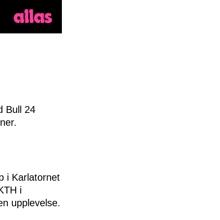
d Bull 24
ner.
 i Karlatornet
KTH i
en upplevelse.