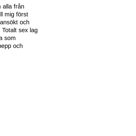
 alla från
l mig först
 ansökt och
 Totalt sex lag
na som
 pepp och