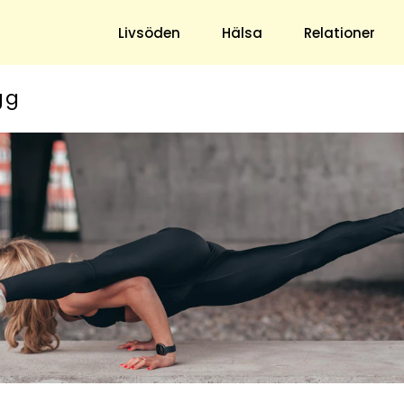
Livsöden
Hälsa
Relationer
gg
Hem & Trädgård
Underhållning
Trädgård
Nöje
Hushåll
TV
Ekonomi
Horoskop
Mat & Dryck
Quiz
Loppis & Antikt
DIY - Gör Det Själv