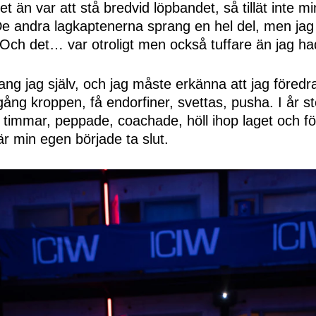
et än var att stå bredvid löpbandet, så tillät inte 
De andra lagkaptenerna sprang en hel del, men jag 
. Och det… var otroligt men också tuffare än jag had
ang jag själv, och jag måste erkänna att jag föredra
ång kroppen, få endorfiner, svettas, pusha. I år st
 timmar, peppade, coachade, höll ihop laget och f
r min egen började ta slut.