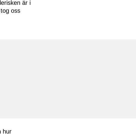
erisken är i
 tog oss
h hur