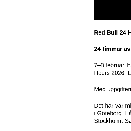
0
seconds
of
Red Bull 24 
50
seconds
Volume
0%
24 timmar av
7–8 februari h
Hours 2026. Et
Med uppgiften 
Det här var mi
i Göteborg. I 
Stockholm. Sa