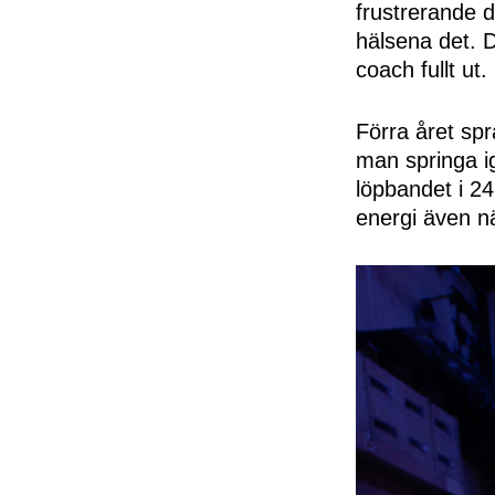
frustrerande d
hälsena det. 
coach fullt ut
Förra året spr
man springa ig
löpbandet i 24
energi även nä