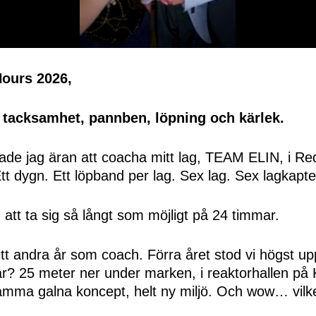
Hours 2026,
 tacksamhet, pannben, löpning och kärlek.
ade jag äran att coacha mitt lag, TEAM ELIN, i Re
t dygn. Ett löpband per lag. Sex lag. Sex lagkapte
att ta sig så långt som möjligt på 24 timmar.
tt andra år som coach. Förra året stod vi högst upp
år? 25 meter ner under marken, i reaktorhallen på 
mma galna koncept, helt ny miljö. Och wow… vilk