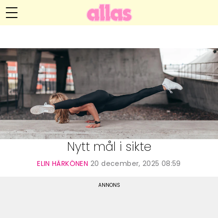
Elin Härkönens blogg
Meny
Livsöden
Hälsa
Hem
Arkiv
Relationer
Om Elin
Kontakt
Kategorier
Handarbete
Nytt mål i sikte
Video
ELIN HÄRKÖNEN
20 december, 2025 08:59
Bloggar