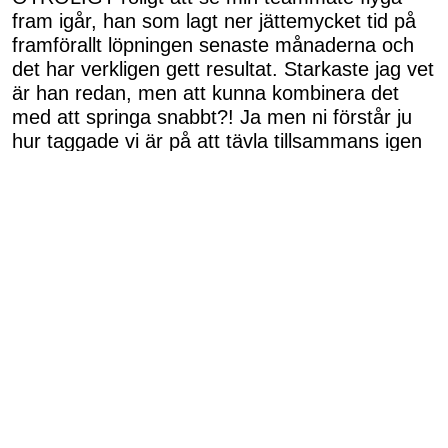
fram igår, han som lagt ner jättemycket tid på
framförallt löpningen senaste månaderna och
det har verkligen gett resultat. Starkaste jag vet
är han redan, men att kunna kombinera det
med att springa snabbt?! Ja men ni förstår ju
hur taggade vi är på att tävla tillsammans igen
såfort min hälsena är redo 🔥
Så roligt att maskinen Diana kunde hoppa in
och vara min ”vikarie”. Så tacksam för det!
Kram och kärlek
Elin Härkönen