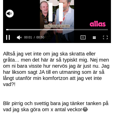
0
seconds
of
Alltså jag vet inte om jag ska skratta eller
50
gråta... men det här är så typiskt mig. Nej men
seconds
om ni bara visste hur nervös jag är just nu. Jag
har liksom sagt JA till en utmaning som är så
långt utanför min komfortzon att jag vet inte
vad?!
Blir pirrig och svettig bara jag tänker tanken på
vad jag ska göra om x antal veckor😂