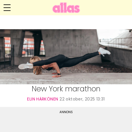
Elin Härkönens blogg
Meny
Livsöden
Hälsa
Hem
Arkiv
Relationer
Om Elin
Kontakt
Kategorier
Handarbete
New York marathon
Video
ELIN HÄRKÖNEN
22 oktober, 2025 13:31
Bloggar