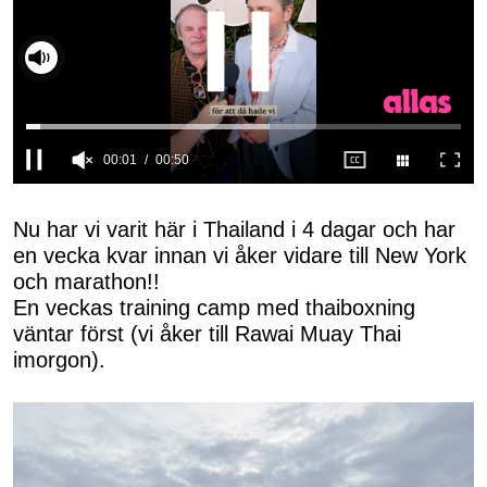
00:02
00:50
0
seconds
of
Nu har vi varit här i Thailand i 4 dagar och har
50
en vecka kvar innan vi åker vidare till New York
seconds
och marathon!!
En veckas training camp med thaiboxning
väntar först (vi åker till Rawai Muay Thai
imorgon).