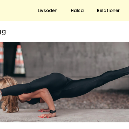
Livsöden
Hälsa
Relationer
gg
Hem & Trädgård
Underhållning
Trädgård
Nöje
Hushåll
TV
Ekonomi
Horoskop
Mat & Dryck
Quiz
Loppis & Antikt
DIY - Gör Det Själv