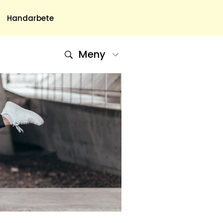
Handarbete
Meny
Om Oss
Om Oss & Kontakt
Tidningar Hos Allas.se
Nyhetsbrev
Om Cookies
Integritetspolicy
Skapa Konto
Hantera Preferenser