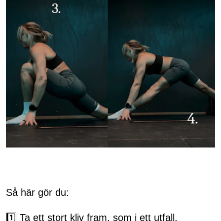
Så här gör du:
1️⃣ Ta ett stort kliv fram, som i ett utfall.