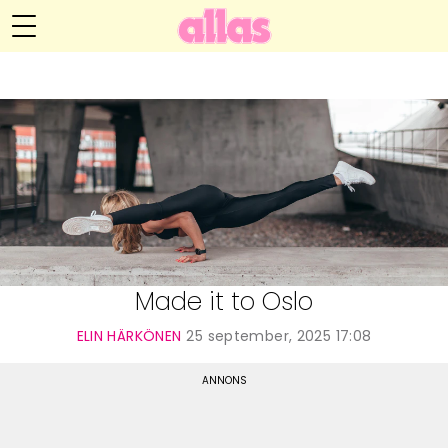
Elin Härkönens blogg
Meny
Livsöden
Hälsa
Hem
Arkiv
Relationer
Om Elin
Kontakt
Kategorier
Handarbete
Made it to Oslo
Video
ELIN HÄRKÖNEN
25 september, 2025 17:08
Bloggar