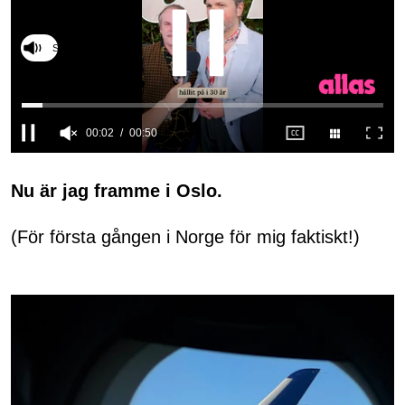
Slå på ljud
0
seconds
of
Nu är jag framme i Oslo.
50
seconds
(För första gången i Norge för mig faktiskt!)