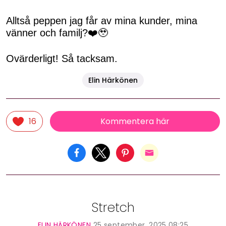
Alltså peppen jag får av mina kunder, mina
vänner och familj?❤️🥹
Ovärderligt! Så tacksam.
Elin Härkönen
Kommentera här
16
Stretch
ELIN HÄRKÖNEN
25 september, 2025 08:25