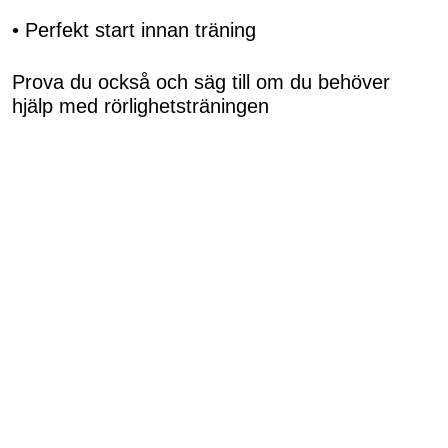
• Perfekt start innan träning
Prova du också och säg till om du behöver
hjälp med rörlighetsträningen
coachelin.se
(reklam)
Ni hittar videon på min instagram och tiktok om
du vill spara och prova.
Ha en fin torsdag så hörs vi vidare under dagen
för Hyrox Oslo uppdatering!