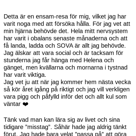
Detta är en ensam-resa för mig, vilket jag har
varit noga med att försöka hålla. För jag vet att
min hjärna behövde det. Hela mitt nervsystem
har varit i obalans senaste månaderna och att
få landa, ladda och SOVA är allt jag behövde.
Jag älskar att vara social och är tacksam för
stunderna jag får hänga med Helena och
gänget, men kvällarna och mornarna i tystnad
har varit viktiga.
Jag vet ju att när jag kommer hem nästa vecka
så kör året igång på riktigt och jag vill verkligen
vara pigg och påfylld inför det och allt kul som
väntar ❤️
Tänk vad man kan lära sig av livet och sina
tidigare ”misstag”. Såhär hade jag aldrig tänkt
förut. Jag hade bara velat ”passa på” att göra