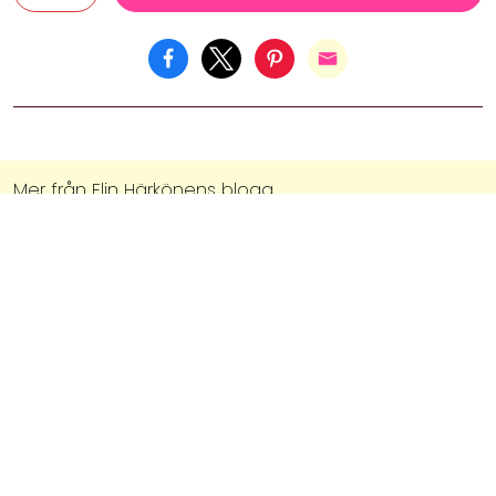
Mer från
Elin Härkönens blogg
ELIN HÄRKÖNEN
ELIN HÄRKÖNEN
6 oktober, 2023
18 september, 2024
På väg
Påväg igen