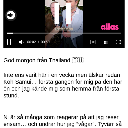
Slå på ljud
0
seconds
of
God morgon från Thailand 🇹🇭
50
seconds
Inte ens varit här i en vecka men älskar redan
Koh Samui… första gången för mig på den här
ön och jag kände mig som hemma från första
stund.
Ni är så många som reagerar på att jag reser
ensam… och undrar hur jag ”vågar”. Tyvärr så