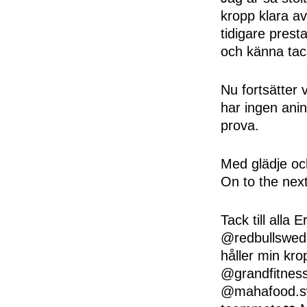
kropp klara av
tidigare prest
och känna tac
Nu fortsätter 
har ingen anin
prova.
Med glädje oc
On to the nex
Tack till alla
@redbullswed
håller min kro
@grandfitness
@mahafood.swe