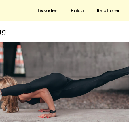
Livsöden
Hälsa
Relationer
gg
Hem & Trädgård
Underhållning
Trädgård
Nöje
Hushåll
TV
Ekonomi
Horoskop
Mat & Dryck
Quiz
Loppis & Antikt
DIY - Gör Det Själv