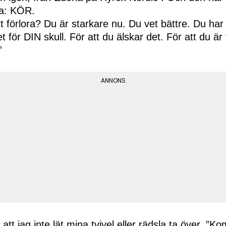
a: KÖR.
t förlora? Du är starkare nu. Du vet bättre. Du har 
 för DIN skull. För att du älskar det. För att du är 
”
 att jag inte lät mina tvivel eller rädsla ta över. ”