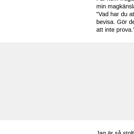
min magkänsl
”Vad har du at
bevisa. Gör det
att inte prova.
Jag är så stolt