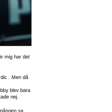
ör mig har det
rdic . Men då
obby blev bara
kade nej.
r gången sa