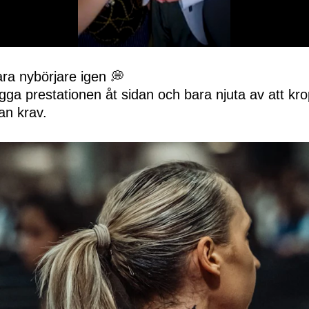
ra nybörjare igen 💭
ga prestationen åt sidan och bara njuta av att kro
tan krav.