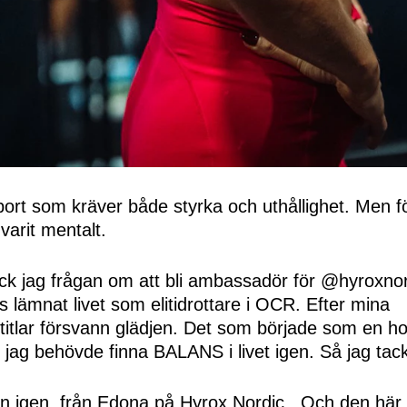
ort som kräver både styrka och uthållighet. Men f
varit mentalt.
ck jag frågan om att bli ambassadör för @hyroxno
s lämnat livet som elitidrottare i OCR. Efter mina
itlar försvann glädjen. Det som började som en h
 jag behövde finna BALANS i livet igen. Så jag tac
an igen, från Edona på Hyrox Nordic . Och den hä