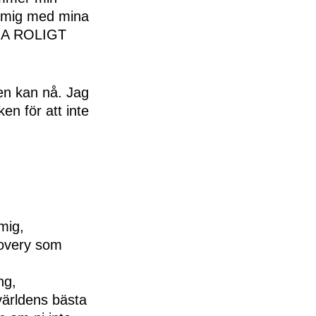
ra mig med mina
e HA ROLIGT
pen kan nå. Jag
en för att inte
mig,
overy som
ng,
ärldens bästa