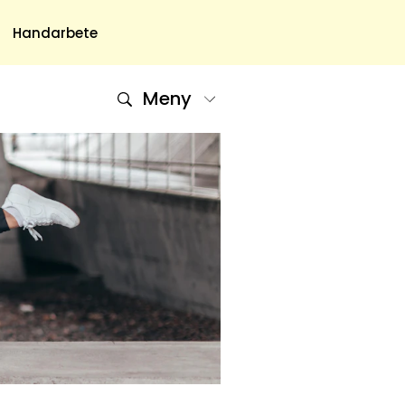
Handarbete
Meny
Om Oss
Om Oss & Kontakt
Tidningar Hos Allas.se
Nyhetsbrev
Om Cookies
Integritetspolicy
Skapa Konto
Hantera Preferenser