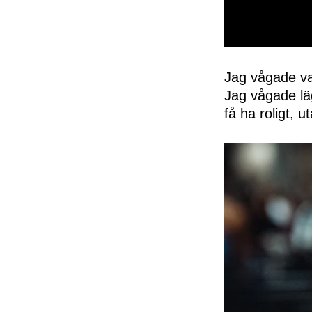
0
seconds
of
Jag vågade va
50
Jag vågade läg
seconds
Volume
0%
få ha roligt, u