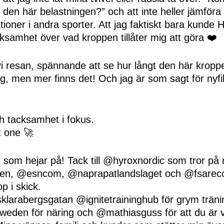
 den här belastningen?” och att inte heller jämfö
ationer i andra sporter. Att jag faktiskt bara kund
ksamhet över vad kroppen tillåter mig att göra ❤️
vi resan, spännande att se hur långt den här krop
g, men mer finns det! Och jag är som sagt för nyfik
h tacksamhet i fokus.
t one 🚀
 Er som hejar på! Tack till @hyroxnordic som tror på 
en, @esncom, @naprapatlandslaget och @fsarec
pp i skick.
klarabergsgatan @ignitetraininghub för grym träni
den för näring och @mathiasguss för att du är v