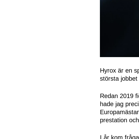
Hyrox är en sp
största jobbet 
Redan 2019 fi
hade jag preci
Europamästart
prestation och
I år kom fråg