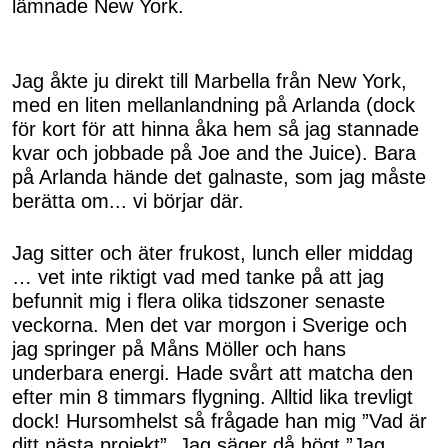
lämnade New York.
Jag åkte ju direkt till Marbella från New York,
med en liten mellanlandning på Arlanda (dock
för kort för att hinna åka hem så jag stannade
kvar och jobbade på Joe and the Juice). Bara
på Arlanda hände det galnaste, som jag måste
berätta om... vi börjar där.
Jag sitter och äter frukost, lunch eller middag
… vet inte riktigt vad med tanke på att jag
befunnit mig i flera olika tidszoner senaste
veckorna. Men det var morgon i Sverige och
jag springer på Måns Möller och hans
underbara energi. Hade svårt att matcha den
efter min 8 timmars flygning. Alltid lika trevligt
dock! Hursomhelst så frågade han mig ”Vad är
ditt nästa projekt”. Jag säger då högt ”Jag