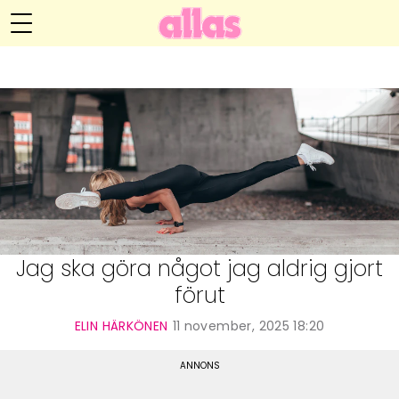
Elin Härkönens blogg
Meny
Livsöden
Hälsa
Hem
Arkiv
Relationer
Om Elin
Kontakt
Kategorier
Handarbete
Jag ska göra något jag aldrig gjort
förut
Video
ELIN HÄRKÖNEN
11 november, 2025 18:20
Bloggar