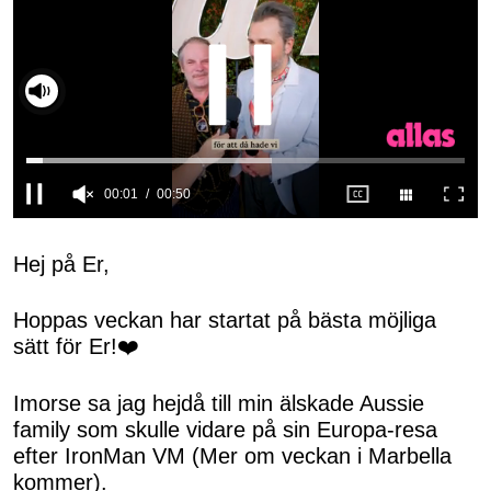
00:02
00:50
0
seconds
of
Hej på Er,
50
seconds
Hoppas veckan har startat på bästa möjliga
sätt för Er!❤️
Imorse sa jag hejdå till min älskade Aussie
family som skulle vidare på sin Europa-resa
efter IronMan VM (Mer om veckan i Marbella
kommer).