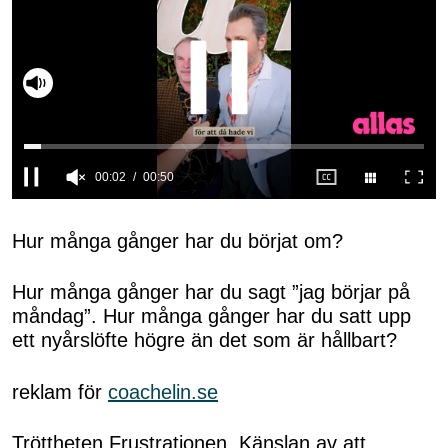
Slå på ljud
0
seconds
of
Hur många gånger har du börjat om?
50
seconds
Hur många gånger har du sagt ”jag börjar på
måndag”. Hur många gånger har du satt upp
ett nyårslöfte högre än det som är hållbart?
reklam för
coachelin.se
Tröttheten.Frustrationen. Känslan av att