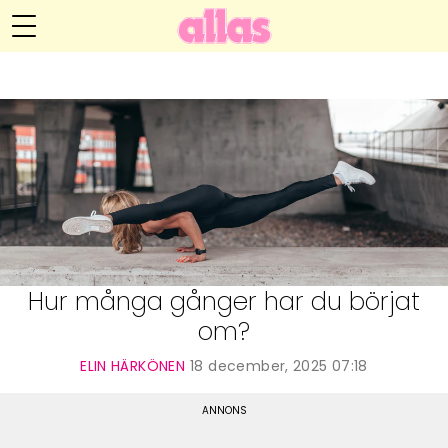
Elin Härkönens blogg
Meny
Livsöden
Hälsa
Hem
Arkiv
Relationer
Om Elin
Kontakt
Kategorier
Handarbete
Hur många gånger har du börjat
om?
Video
ELIN HÄRKÖNEN
18 december, 2025 07:18
Bloggar