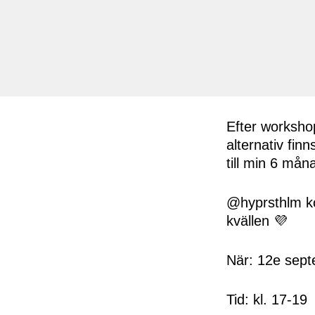
Efter workshop
alternativ fin
till min 6 må
@hyprsthlm k
kvällen 💜
När: 12e sep
Tid: kl. 17-19