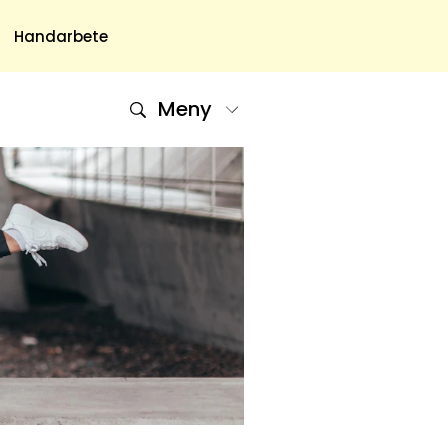
Handarbete
Meny
Om Oss
Om Oss & Kontakt
Tidningar Hos Allas.se
Nyhetsbrev
Om Cookies
Integritetspolicy
Skapa Konto
Hantera Preferenser