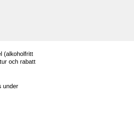
 (alkoholfritt
rtur och rabatt
s under