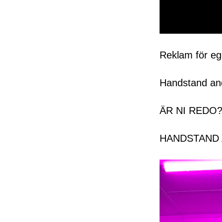
0
seconds
of
Reklam för e
50
seconds
Volume
0%
Handstand and 
ÄR NI REDO?
HANDSTAND A