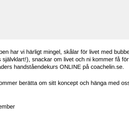
en har vi härligt mingel, skålar för livet med bubbel
ns självklart!), snackar om livet och ni kommer få fö
naders handståendekurs ONLINE på coachelin.se.
ommer berätta om sitt koncept och hänga med os
tember