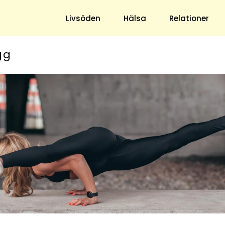
Livsöden
Hälsa
Relationer
gg
Hem & Trädgård
Underhållning
Trädgård
Nöje
Hushåll
TV
Ekonomi
Horoskop
Mat & Dryck
Quiz
Loppis & Antikt
DIY - Gör Det Själv