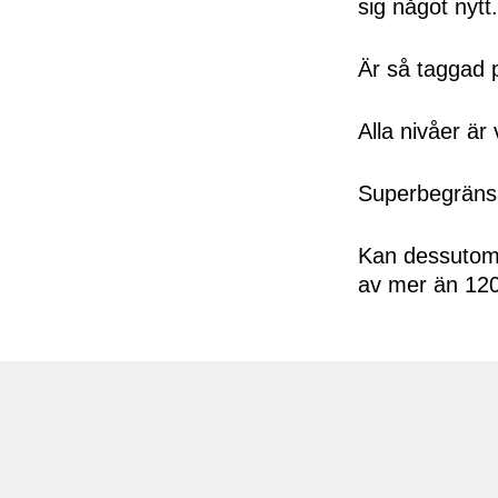
sig något nytt.
Är så taggad 
Alla nivåer är
Superbegränsa
Kan dessutom b
av mer än 1200