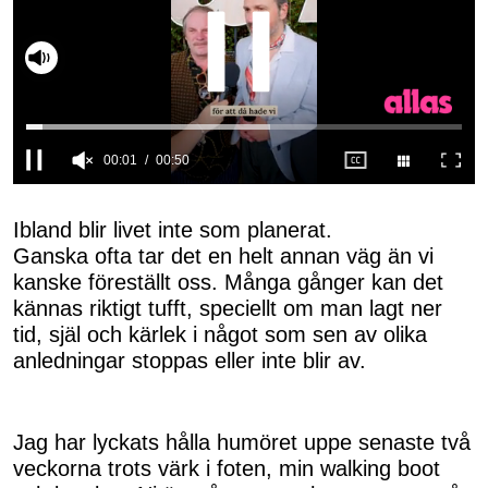
Slå på ljud
0
seconds
of
Ibland blir livet inte som planerat.
50
Ganska ofta tar det en helt annan väg än vi
seconds
kanske föreställt oss. Många gånger kan det
kännas riktigt tufft, speciellt om man lagt ner
tid, själ och kärlek i något som sen av olika
anledningar stoppas eller inte blir av.
Jag har lyckats hålla humöret uppe senaste två
veckorna trots värk i foten, min walking boot