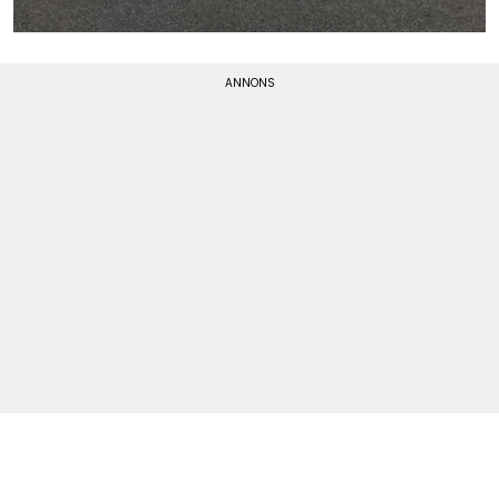
Men det har gått SÅ bra och jag måste säga att