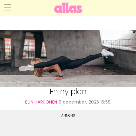
Elin Härkönens blogg
Meny
Livsöden
Hälsa
Hem
Arkiv
Relationer
Om Elin
Kontakt
Kategorier
Handarbete
En ny plan
Video
ELIN HÄRKÖNEN
9 december, 2025 15:58
Bloggar