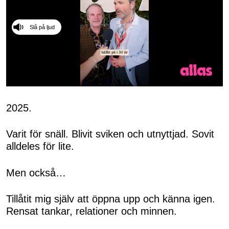
Slå på ljud
0
seconds
of
2025.
50
seconds
Varit för snäll. Blivit sviken och utnyttjad. Sovit
alldeles för lite.
Men också…
Tillåtit mig själv att öppna upp och känna igen.
Rensat tankar, relationer och minnen.